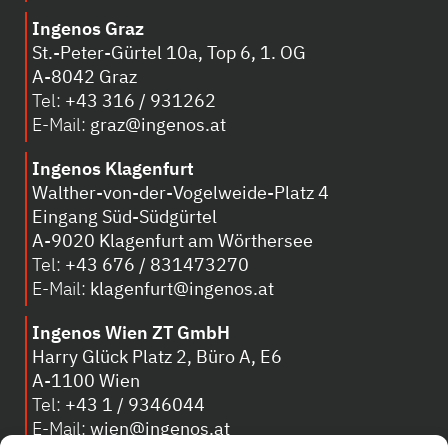
Ingenos Graz
St.-Peter-Gürtel 10a, Top 6, 1. OG
A-8042 Graz
Tel:
+43 316 / 931262
E-Mail:
graz@ingenos.at
Ingenos Klagenfurt
Walther-von-der-Vogelweide-Platz 4
Eingang Süd-Südgürtel
A-
9020 Klagenfurt am Wörthersee
Tel:
+43 676 / 831473270
E-Mail:
klagenfurt@ingenos.at
Ingenos Wien ZT GmbH
Harry Glück Platz 2, Büro A, E6
A-1100 Wien
Tel:
+43 1 / 9346044
E-Mail:
wien@ingenos.at