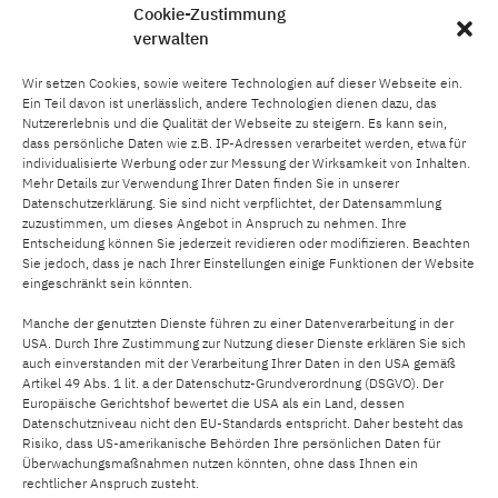
UID.Nr.: ATU78535907
Cookie-Zustimmung
verwalten
Wir setzen Cookies, sowie weitere Technologien auf dieser Webseite ein.
Ein Teil davon ist unerlässlich, andere Technologien dienen dazu, das
Nutzererlebnis und die Qualität der Webseite zu steigern. Es kann sein,
dass persönliche Daten wie z.B. IP-Adressen verarbeitet werden, etwa für
Unternehmen
individualisierte Werbung oder zur Messung der Wirksamkeit von Inhalten.
Referenzen
Mehr Details zur Verwendung Ihrer Daten finden Sie in unserer
Datenschutzerklärung. Sie sind nicht verpflichtet, der Datensammlung
Leistungen
zuzustimmen, um dieses Angebot in Anspruch zu nehmen. Ihre
Karriere
Entscheidung können Sie jederzeit revidieren oder modifizieren. Beachten
Backstage
Sie jedoch, dass je nach Ihrer Einstellungen einige Funktionen der Website
eingeschränkt sein könnten.
Team
Kontakt
Manche der genutzten Dienste führen zu einer Datenverarbeitung in der
USA. Durch Ihre Zustimmung zur Nutzung dieser Dienste erklären Sie sich
auch einverstanden mit der Verarbeitung Ihrer Daten in den USA gemäß
Artikel 49 Abs. 1 lit. a der Datenschutz-Grundverordnung (DSGVO). Der
Europäische Gerichtshof bewertet die USA als ein Land, dessen
Bleiben Sie auf dem Laufenden und folgen Sie uns
Datenschutzniveau nicht den EU-Standards entspricht. Daher besteht das
auf
Risiko, dass US-amerikanische Behörden Ihre persönlichen Daten für
Überwachungsmaßnahmen nutzen könnten, ohne dass Ihnen ein
rechtlicher Anspruch zusteht.