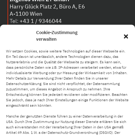
Harry Glück Platz 2, Büro A, E6
A-1100 Wien
Tel:
+43 1 / 9346044
E-Mail:
wien@ingenos.at
Cookie-Zustimmung
UID.Nr.: ATU78535907
verwalten
Wir setzen Cookies, sowie weitere Technologien auf dieser Webseite ein.
Ein Teil davon ist unerlässlich, andere Technologien dienen dazu, das
Nutzererlebnis und die Qualität der Webseite zu steigern. Es kann sein,
dass persönliche Daten wie z.B. IP-Adressen verarbeitet werden, etwa für
individualisierte Werbung oder zur Messung der Wirksamkeit von Inhalten.
Unternehmen
Mehr Details zur Verwendung Ihrer Daten finden Sie in unserer
Referenzen
Datenschutzerklärung. Sie sind nicht verpflichtet, der Datensammlung
zuzustimmen, um dieses Angebot in Anspruch zu nehmen. Ihre
Leistungen
Entscheidung können Sie jederzeit revidieren oder modifizieren. Beachten
Karriere
Sie jedoch, dass je nach Ihrer Einstellungen einige Funktionen der Website
Backstage
eingeschränkt sein könnten.
Team
Manche der genutzten Dienste führen zu einer Datenverarbeitung in der
Kontakt
USA. Durch Ihre Zustimmung zur Nutzung dieser Dienste erklären Sie sich
auch einverstanden mit der Verarbeitung Ihrer Daten in den USA gemäß
Artikel 49 Abs. 1 lit. a der Datenschutz-Grundverordnung (DSGVO). Der