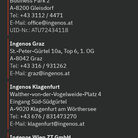
Business Park 2
A-8200 Gleisdorf
Tel:
+43 3112 / 4471
E-Mail:
office@ingenos.at
UID-Nr.: ATU72434118
Ingenos Graz
St.-Peter-Gürtel 10a, Top 6, 1. OG
A-8042 Graz
Tel:
+43 316 / 931262
E-Mail:
graz@ingenos.at
Ingenos Klagenfurt
Walther-von-der-Vogelweide-Platz 4
Eingang Süd-Südgürtel
A-
9020 Klagenfurt am Wörthersee
Tel:
+43 676 / 831473270
E-Mail:
klagenfurt@ingenos.at
Ingenos Wien ZT GmbH