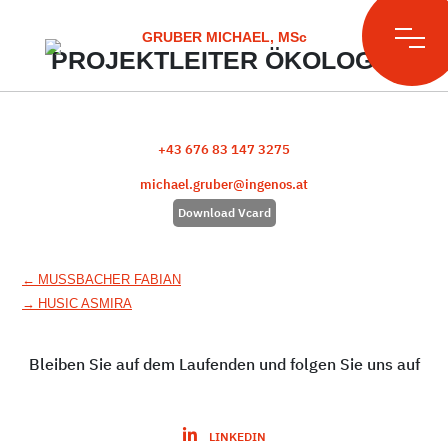
Skip
to
GRUBER MICHAEL, MSc
content
PROJEKTLEITER ÖKOLOGIE
+43 676 83 147 3275
michael.gruber@ingenos.at
Download Vcard
Beitragsnavigation
←
MUSSBACHER FABIAN
→
HUSIC ASMIRA
Bleiben Sie auf dem Laufenden und folgen Sie uns auf
LINKEDIN