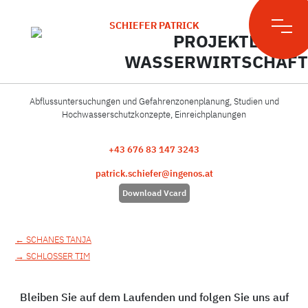
Skip
to
SCHIEFER PATRICK
content
PROJEKTLEITER
WASSERWIRTSCHAFT
Abflussuntersuchungen und Gefahrenzonenplanung, Studien und
Hochwasserschutzkonzepte, Einreichplanungen
+43 676 83 147 3243
patrick.schiefer@ingenos.at
Download Vcard
Beitragsnavigation
←
SCHANES TANJA
→
SCHLOSSER TIM
Bleiben Sie auf dem Laufenden und folgen Sie uns auf