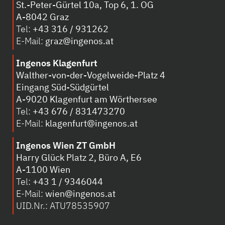
St.-Peter-Gürtel 10a, Top 6, 1. OG
A-8042 Graz
Tel:
+43 316 / 931262
E-Mail:
graz@ingenos.at
Ingenos Klagenfurt
Walther-von-der-Vogelweide-Platz 4
Eingang Süd-Südgürtel
A-
9020 Klagenfurt am Wörthersee
Tel:
+43 676 / 831473270
E-Mail:
klagenfurt@ingenos.at
Ingenos Wien ZT GmbH
Harry Glück Platz 2, Büro A, E6
A-1100 Wien
Tel:
+43 1 / 9346044
E-Mail:
wien@ingenos.at
UID.Nr.: ATU78535907