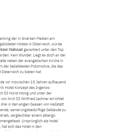
anking der in diversen Medien am
gebildeten Hotels in Österreich, würde
garantiert unter den Top
Hotel Hallstatt
erden. Kein Wunder. Liegt es doch an der
elle neben der evangelischen Kirche in
em der beliebtesten Fotomotive, die das
 Österreich zu bieten hat.
rde vor inzwischen 15 Jahren aufbauend
rik Hotel Konzept des Ingenos-
ch DI Horst Hönig und unter der
 von Arch DI Winfried Lechner errichtet.
drei in den engen Gassen von Hallstatt
hende, sanierungsbedürftige Gebäude zu
trieb, vergleichbar einem albergo
mmengefasst. Ursprünglich als Hotel
 hat sich das Hotel in den