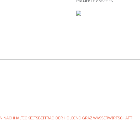
PROJEKTE ANSEHEN
on
N NACHHALTIGKEITSBEITRAG DER HOLDING GRAZ WASSERWIRTSCHAFT