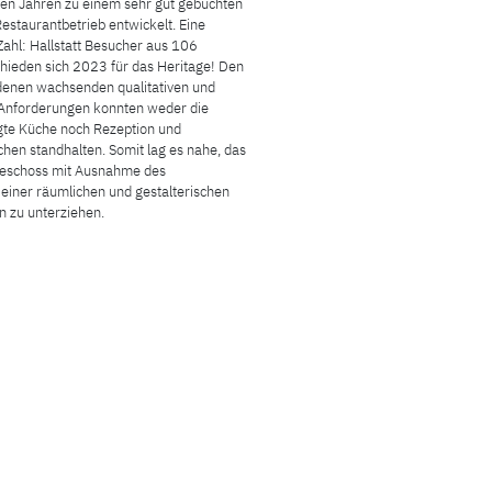
en Jahren zu einem sehr gut gebuchten
Restaurantbetrieb entwickelt. Eine
 Zahl: Hallstatt Besucher aus 106
hieden sich 2023 für das Heritage! Den
denen wachsenden qualitativen und
 Anforderungen konnten weder die
gte Küche noch Rezeption und
chen standhalten. Somit lag es nahe, das
eschoss mit Ausnahme des
 einer räumlichen und gestalterischen
n zu unterziehen.