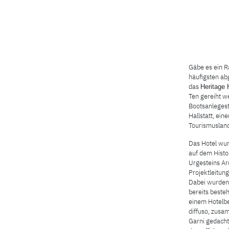
Gäbe es ein R
häufigsten ab
das
Heritage 
Ten gereiht w
Bootsanlegest
Hallstatt, ein
Tourismusland
Das Hotel wu
auf dem Histo
Urgesteins Ar
Projektleitung
Dabei wurden 
bereits beste
einem Hotelbe
diffuso, zusa
Garni gedacht,