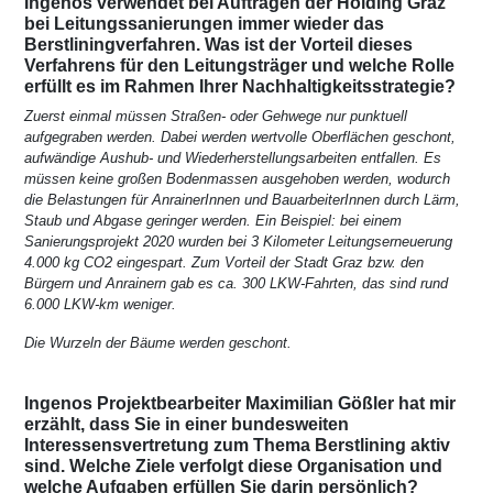
Ingenos verwendet bei Aufträgen der Holding Graz
bei Leitungssanierungen immer wieder das
Berstliningverfahren. Was ist der Vorteil dieses
Verfahrens für den Leitungsträger und welche Rolle
erfüllt es im Rahmen Ihrer Nachhaltigkeitsstrategie?
Zuerst einmal müssen Straßen- oder Gehwege nur punktuell
aufgegraben werden. Dabei werden wertvolle Oberflächen geschont,
aufwändige Aushub- und Wiederherstellungsarbeiten entfallen. Es
müssen keine großen Bodenmassen ausgehoben werden, wodurch
die Belastungen für AnrainerInnen und BauarbeiterInnen durch Lärm,
Staub und Abgase geringer werden. Ein Beispiel: bei einem
Sanierungsprojekt 2020 wurden bei 3 Kilometer Leitungserneuerung
4.000 kg CO2 eingespart. Zum Vorteil der Stadt Graz bzw. den
Bürgern und Anrainern gab es ca. 300 LKW-Fahrten, das sind rund
6.000 LKW-km weniger.
Die Wurzeln der Bäume werden geschont.
Ingenos Projektbearbeiter Maximilian Gößler hat mir
erzählt, dass Sie in einer bundesweiten
Interessensvertretung zum Thema Berstlining aktiv
sind. Welche Ziele verfolgt diese Organisation und
welche Aufgaben erfüllen Sie darin persönlich?