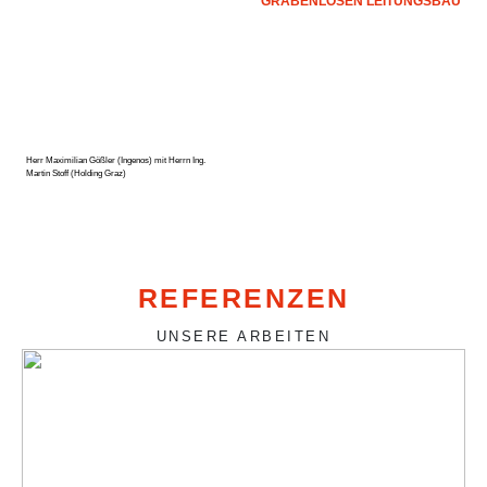
GRABENLOSEN LEITUNGSBAU
Herr Maximilian Gößler (Ingenos) mit Herrn Ing.
Martin Stoff (Holding Graz)
REFERENZEN
UNSERE ARBEITEN