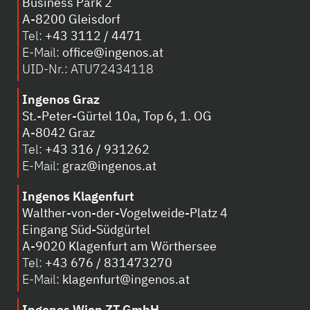
Business Park 2
A-8200 Gleisdorf
Tel:
+43 3112 / 4471
E-Mail:
office@ingenos.at
UID-Nr.: ATU72434118
Ingenos Graz
St.-Peter-Gürtel 10a, Top 6, 1. OG
A-8042 Graz
Tel:
+43 316 / 931262
E-Mail:
graz@ingenos.at
Ingenos Klagenfurt
Walther-von-der-Vogelweide-Platz 4
Eingang Süd-Südgürtel
A-
9020 Klagenfurt am Wörthersee
Tel:
+43 676 / 831473270
E-Mail:
klagenfurt@ingenos.at
Ingenos Wien ZT GmbH