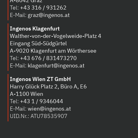
A-8042 Graz
Tel:
+43 316 / 931262
E-Mail:
graz@ingenos.at
Ingenos Klagenfurt
Walther-von-der-Vogelweide-Platz 4
Eingang Süd-Südgürtel
A-
9020 Klagenfurt am Wörthersee
Tel:
+43 676 / 831473270
E-Mail:
klagenfurt@ingenos.at
Ingenos Wien ZT GmbH
Harry Glück Platz 2, Büro A, E6
A-1100 Wien
Tel:
+43 1 / 9346044
E-Mail:
wien@ingenos.at
UID.Nr.: ATU78535907